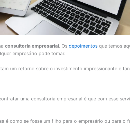
uma
consultoria empresarial
. Os
depoimentos
que temos aq
lquer empresário pode tomar.
tam um retorno sobre o investimento impressionante e tan
ntratar uma consultoria empresarial é que com esse servi
a é como se fosse um filho para o empresário ou para o